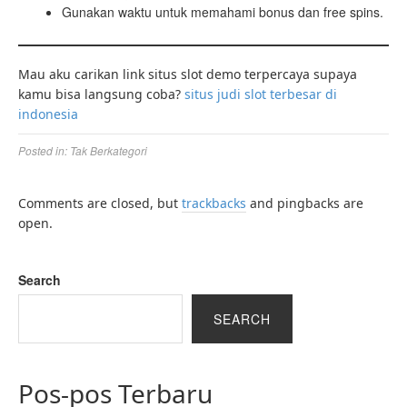
Gunakan waktu untuk memahami bonus dan free spins.
Mau aku carikan link situs slot demo terpercaya supaya
kamu bisa langsung coba?
situs judi slot terbesar di
indonesia
Posted in:
Tak Berkategori
Comments are closed, but
trackbacks
and pingbacks are
open.
Search
SEARCH
Pos-pos Terbaru