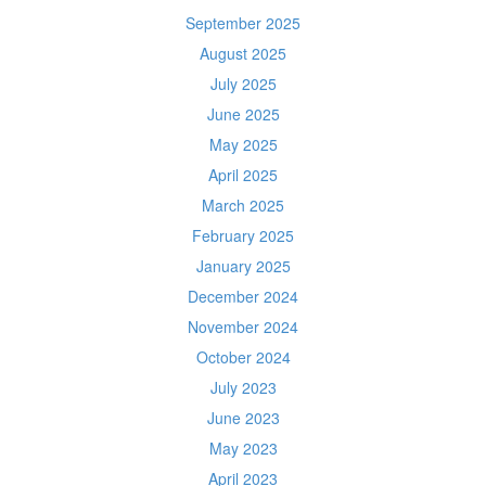
September 2025
August 2025
July 2025
June 2025
May 2025
April 2025
March 2025
February 2025
January 2025
December 2024
November 2024
October 2024
July 2023
June 2023
May 2023
April 2023