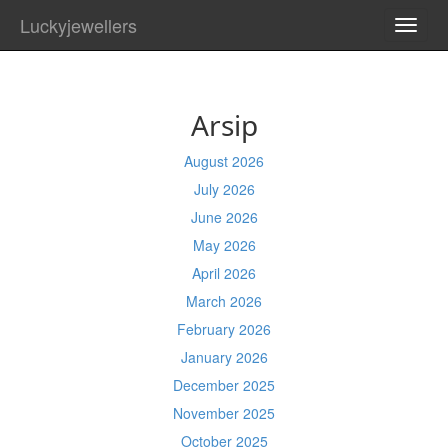
Luckyjewellers
TOGG
NAVI
Arsip
August 2026
July 2026
June 2026
May 2026
April 2026
March 2026
February 2026
January 2026
December 2025
November 2025
October 2025